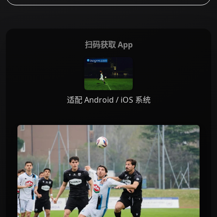
扫码获取 App
适配 Android / iOS 系统