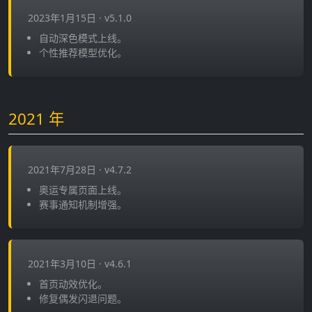
2023年1月15日 · v5.1.0
自动深色模式上线。
个性推荐模型优化。
2021 年
2021年7月28日 · v4.7.2
奥运专属页面上线。
赛事通知机制增强。
2021年3月10日 · v4.6.1
首页动效优化。
修复偶发闪退问题。