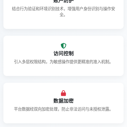
账户防护
结合行为验证和环境识别技术，增强用户身份识别与操作安
全。
访问控制
引入多层权限结构，为敏感操作提供更精准的准入机制。
数据加密
平台数据经双向加密处理，防止非法访问与未授权泄露。