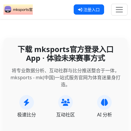
注册入口
下载 mksports官方登录入口
App · 体验未来赛事方式
将专业数据分析、互动社群与比分推送整合于一体，
mksports - mk(中国)一站式服务官网为体育迷量身打
造。
极速比分
互动社区
AI 分析